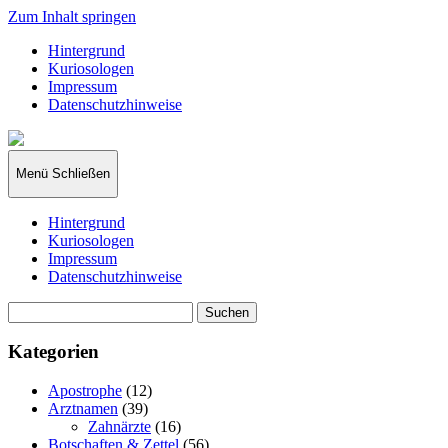
Zum Inhalt springen
Hintergrund
Kuriosologen
Impressum
Datenschutzhinweise
kuriosologie.de
Menü
Schließen
Hintergrund
Kuriosologen
Impressum
Datenschutzhinweise
Suchen
nach:
Kategorien
Apostrophe
(12)
Arztnamen
(39)
Zahnärzte
(16)
Botschaften & Zettel
(56)