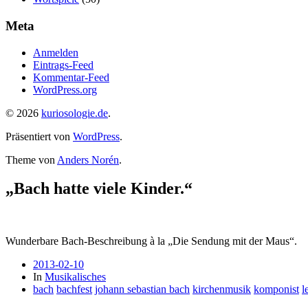
Meta
Anmelden
Eintrags-Feed
Kommentar-Feed
WordPress.org
© 2026
kuriosologie.de
.
Präsentiert von
WordPress
.
Theme von
Anders Norén
.
„Bach hatte viele Kinder.“
Wunderbare Bach-Beschreibung à la „Die Sendung mit der Maus“.
2013-02-10
In
Musikalisches
bach
bachfest
johann sebastian bach
kirchenmusik
komponist
l