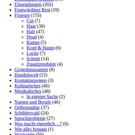
Einsendungen
(202)
Fragwürdiger Rest
(19)
Friseure
(155)
Cut
(7)
Haar
(38)
Hair
(47)
Head
(4)
Kamm
(5)
Kopf & Haupt
(6)
Locke
(7)
Schnitt
(14)
Zusatzprodukte
(4)
Groteskpassanten
(8)
Handelswelt
(22)
Kontaktanzeigen
(3)
Kulinarisches
(46)
Musikalisches
(48)
In eigener Sache
(2)
Namen und Berufe
(46)
Orthographie
(37)
Schilderwald
(24)
Sprachprobleme
(27)
Was macht eigentlich…?
(6)
Wie alles begann
(1)
Wortspiele
(50)