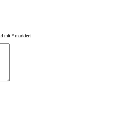
nd mit
*
markiert