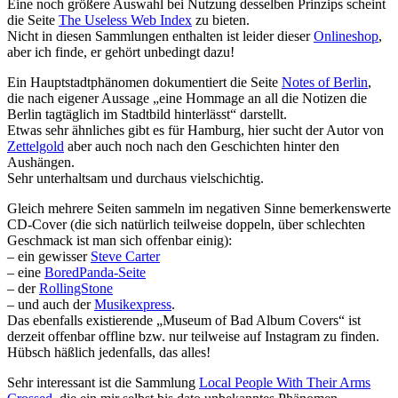
Eine noch größere Auswahl bei Nutzung desselben Prinzips scheint
die Seite
The Useless Web Index
zu bieten.
Nicht in diesen Sammlungen enthalten ist leider dieser
Onlineshop
,
aber ich finde, er gehört unbedingt dazu!
Ein Hauptstadtphänomen dokumentiert die Seite
Notes of Berlin
,
die nach eigener Aussage „eine Hommage an all die Notizen die
Berlin tagtäglich im Stadtbild hinterlässt“ darstellt.
Etwas sehr ähnliches gibt es für Hamburg, hier sucht der Autor von
Zettelgold
aber auch noch nach den Geschichten hinter den
Aushängen.
Sehr unterhaltsam und durchaus vielschichtig.
Gleich mehrere Seiten sammeln im negativen Sinne bemerkenswerte
CD-Cover (die sich natürlich teilweise doppeln, über schlechten
Geschmack ist man sich offenbar einig):
– ein gewisser
Steve Carter
– eine
BoredPanda-Seite
– der
RollingStone
– und auch der
Musikexpress
.
Das ebenfalls existierende „Museum of Bad Album Covers“ ist
derzeit offenbar offline bzw. nur teilweise auf Instagram zu finden.
Hübsch häßlich jedenfalls, das alles!
Sehr interessant ist die Sammlung
Local People With Their Arms