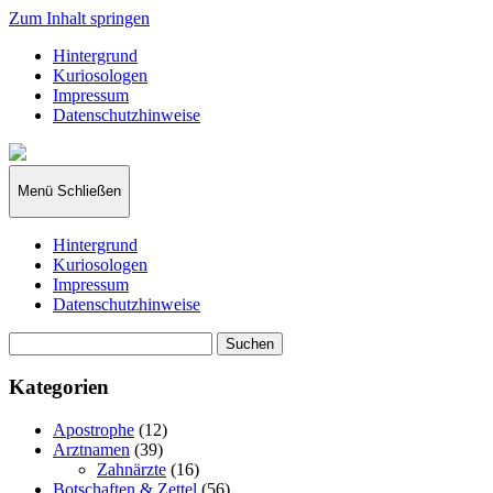
Zum Inhalt springen
Hintergrund
Kuriosologen
Impressum
Datenschutzhinweise
kuriosologie.de
Menü
Schließen
Hintergrund
Kuriosologen
Impressum
Datenschutzhinweise
Suchen
nach:
Kategorien
Apostrophe
(12)
Arztnamen
(39)
Zahnärzte
(16)
Botschaften & Zettel
(56)