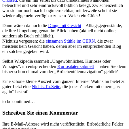
Crossed
, die ein mir selbst bis dato unbekanntes Phänomen
beleuchtet und sehr eindrucksvoll bildlich belegt. Zwischenzeitlich
war sie nur noch nach Login erreichbar, mittlerweile scheint sie
wieder allgemein verfügbar zu sein. Welch ein Glück!
Dann wären da noch die
Dinge mit Gesicht
– Alltagsgegenstände,
die ihre Umgebung genau im Blick haben (aktuell nicht online,
sondern als Buch erhältlich).
Nicht zu vergessen: die
einsamen Stühle im CERN
, die zwar
meistens kein Gesicht haben, denen aber im entsprechenden Blog
ein solches gegeben wird.
Selbst Wikipedia sammelt „Ungewöhnliches, Kurioses oder
Witziges“: im entsprechenden
Kuriositätenkabinett
– haben Sie denn
bisher schon einmal von der „Brötchentütennavigation“ gehört?
Eine schöne kleine Auszeit vom ganzen Internet-Wahnsinn bietet zu
guter Letzt eine
Nichts-Tu-Seite
, die jedes Zucken mit einem „try
again“ bestraft.
to be continued…
Schreiben Sie einen Kommentar
Ihre E-Mail-Adresse wird nicht veröffentlicht.
Erforderliche Felder