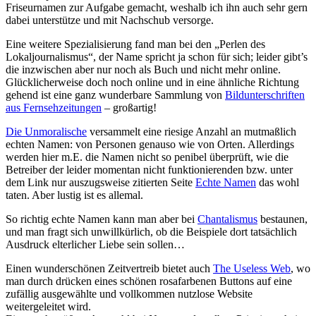
Friseurnamen zur Aufgabe gemacht, weshalb ich ihn auch sehr gern
dabei unterstütze und mit Nachschub versorge.
Eine weitere Spezialisierung fand man bei den „Perlen des
Lokaljournalismus“, der Name spricht ja schon für sich; leider gibt’s
die inzwischen aber nur noch als Buch und nicht mehr online.
Glücklicherweise doch noch online und in eine ähnliche Richtung
gehend ist eine ganz wunderbare Sammlung von
Bildunterschriften
aus Fernsehzeitungen
– großartig!
Die Unmoralische
versammelt eine riesige Anzahl an mutmaßlich
echten Namen: von Personen genauso wie von Orten. Allerdings
werden hier m.E. die Namen nicht so penibel überprüft, wie die
Betreiber der leider momentan nicht funktionierenden bzw. unter
dem Link nur auszugsweise zitierten Seite
Echte Namen
das wohl
taten. Aber lustig ist es allemal.
So richtig echte Namen kann man aber bei
Chantalismus
bestaunen,
und man fragt sich unwillkürlich, ob die Beispiele dort tatsächlich
Ausdruck elterlicher Liebe sein sollen…
Einen wunderschönen Zeitvertreib bietet auch
The Useless Web
, wo
man durch drücken eines schönen rosafarbenen Buttons auf eine
zufällig ausgewählte und vollkommen nutzlose Website
weitergeleitet wird.