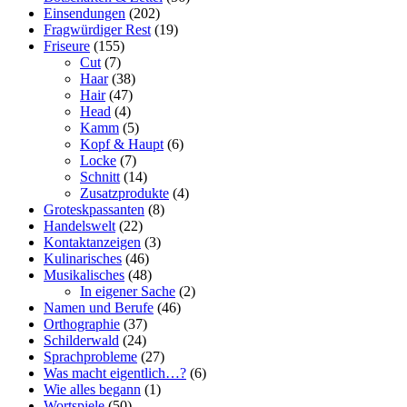
Einsendungen
(202)
Fragwürdiger Rest
(19)
Friseure
(155)
Cut
(7)
Haar
(38)
Hair
(47)
Head
(4)
Kamm
(5)
Kopf & Haupt
(6)
Locke
(7)
Schnitt
(14)
Zusatzprodukte
(4)
Groteskpassanten
(8)
Handelswelt
(22)
Kontaktanzeigen
(3)
Kulinarisches
(46)
Musikalisches
(48)
In eigener Sache
(2)
Namen und Berufe
(46)
Orthographie
(37)
Schilderwald
(24)
Sprachprobleme
(27)
Was macht eigentlich…?
(6)
Wie alles begann
(1)
Wortspiele
(50)