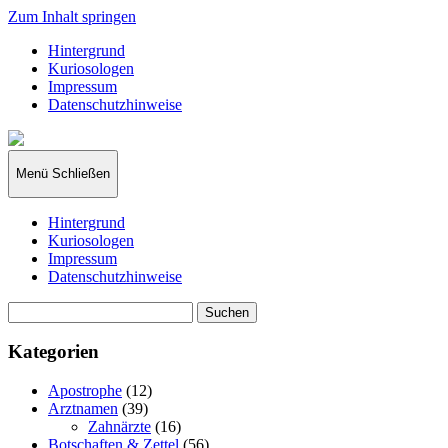
Zum Inhalt springen
Hintergrund
Kuriosologen
Impressum
Datenschutzhinweise
kuriosologie.de
Menü
Schließen
Hintergrund
Kuriosologen
Impressum
Datenschutzhinweise
Suchen
nach:
Kategorien
Apostrophe
(12)
Arztnamen
(39)
Zahnärzte
(16)
Botschaften & Zettel
(56)