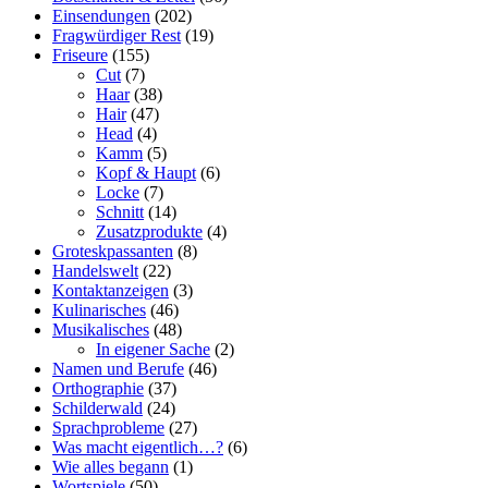
Einsendungen
(202)
Fragwürdiger Rest
(19)
Friseure
(155)
Cut
(7)
Haar
(38)
Hair
(47)
Head
(4)
Kamm
(5)
Kopf & Haupt
(6)
Locke
(7)
Schnitt
(14)
Zusatzprodukte
(4)
Groteskpassanten
(8)
Handelswelt
(22)
Kontaktanzeigen
(3)
Kulinarisches
(46)
Musikalisches
(48)
In eigener Sache
(2)
Namen und Berufe
(46)
Orthographie
(37)
Schilderwald
(24)
Sprachprobleme
(27)
Was macht eigentlich…?
(6)
Wie alles begann
(1)
Wortspiele
(50)