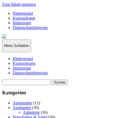
Zum Inhalt springen
Hintergrund
Kuriosologen
Impressum
Datenschutzhinweise
kuriosologie.de
Menü
Schließen
Hintergrund
Kuriosologen
Impressum
Datenschutzhinweise
Suchen
nach:
Kategorien
Apostrophe
(12)
Arztnamen
(39)
Zahnärzte
(16)
Botschaften & Zettel
(56)