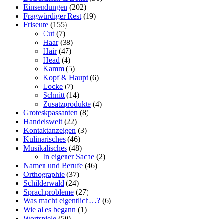
Einsendungen
(202)
Fragwürdiger Rest
(19)
Friseure
(155)
Cut
(7)
Haar
(38)
Hair
(47)
Head
(4)
Kamm
(5)
Kopf & Haupt
(6)
Locke
(7)
Schnitt
(14)
Zusatzprodukte
(4)
Groteskpassanten
(8)
Handelswelt
(22)
Kontaktanzeigen
(3)
Kulinarisches
(46)
Musikalisches
(48)
In eigener Sache
(2)
Namen und Berufe
(46)
Orthographie
(37)
Schilderwald
(24)
Sprachprobleme
(27)
Was macht eigentlich…?
(6)
Wie alles begann
(1)
Wortspiele
(50)