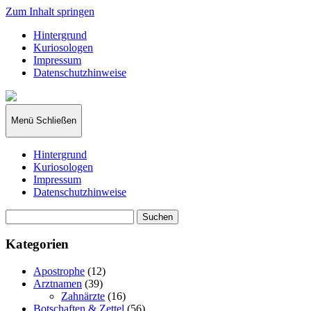
Zum Inhalt springen
Hintergrund
Kuriosologen
Impressum
Datenschutzhinweise
kuriosologie.de
Menü
Schließen
Hintergrund
Kuriosologen
Impressum
Datenschutzhinweise
Suchen
nach:
Kategorien
Apostrophe
(12)
Arztnamen
(39)
Zahnärzte
(16)
Botschaften & Zettel
(56)