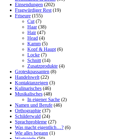
Einsendungen
(202)
Fragwürdiger Rest
(19)
Friseure
(155)
Cut
(7)
Haar
(38)
Hair
(47)
Head
(4)
Kamm
(5)
Kopf & Haupt
(6)
Locke
(7)
Schnitt
(14)
Zusatzprodukte
(4)
Groteskpassanten
(8)
Handelswelt
(22)
Kontaktanzeigen
(3)
Kulinarisches
(46)
Musikalisches
(48)
In eigener Sache
(2)
Namen und Berufe
(46)
Orthographie
(37)
Schilderwald
(24)
Sprachprobleme
(27)
Was macht eigentlich…?
(6)
Wie alles begann
(1)
Wortspiele
(50)