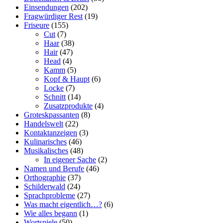
Einsendungen
(202)
Fragwürdiger Rest
(19)
Friseure
(155)
Cut
(7)
Haar
(38)
Hair
(47)
Head
(4)
Kamm
(5)
Kopf & Haupt
(6)
Locke
(7)
Schnitt
(14)
Zusatzprodukte
(4)
Groteskpassanten
(8)
Handelswelt
(22)
Kontaktanzeigen
(3)
Kulinarisches
(46)
Musikalisches
(48)
In eigener Sache
(2)
Namen und Berufe
(46)
Orthographie
(37)
Schilderwald
(24)
Sprachprobleme
(27)
Was macht eigentlich…?
(6)
Wie alles begann
(1)
Wortspiele
(50)