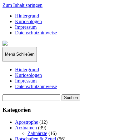
Zum Inhalt springen
Hintergrund
Kuriosologen
Impressum
Datenschutzhinweise
kuriosologie.de
Menü
Schließen
Hintergrund
Kuriosologen
Impressum
Datenschutzhinweise
Suchen
nach:
Kategorien
Apostrophe
(12)
Arztnamen
(39)
Zahnärzte
(16)
Botschaften & Zettel
(56)