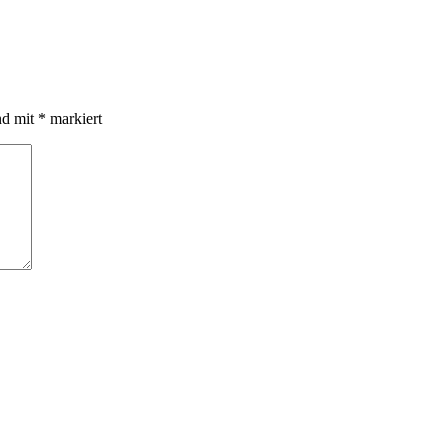
nd mit
*
markiert