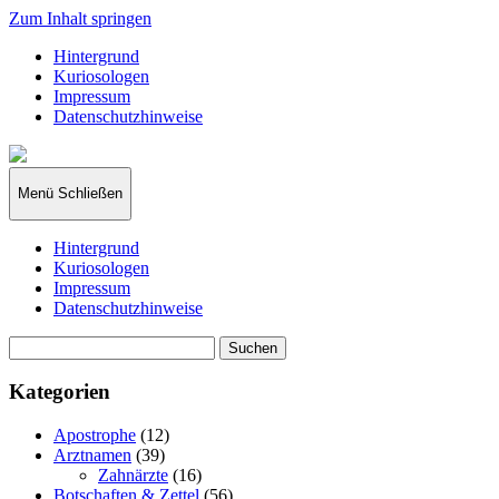
Zum Inhalt springen
Hintergrund
Kuriosologen
Impressum
Datenschutzhinweise
kuriosologie.de
Menü
Schließen
Hintergrund
Kuriosologen
Impressum
Datenschutzhinweise
Suchen
nach:
Kategorien
Apostrophe
(12)
Arztnamen
(39)
Zahnärzte
(16)
Botschaften & Zettel
(56)