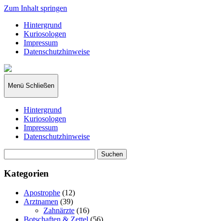
Zum Inhalt springen
Hintergrund
Kuriosologen
Impressum
Datenschutzhinweise
kuriosologie.de
Menü
Schließen
Hintergrund
Kuriosologen
Impressum
Datenschutzhinweise
Suchen
nach:
Kategorien
Apostrophe
(12)
Arztnamen
(39)
Zahnärzte
(16)
Botschaften & Zettel
(56)