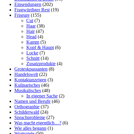
Einsendungen
(202)
Fragwürdiger Rest
(19)
Friseure
(155)
Cut
(7)
Haar
(38)
Hair
(47)
Head
(4)
Kamm
(5)
Kopf & Haupt
(6)
Locke
(7)
Schnitt
(14)
Zusatzprodukte
(4)
Groteskpassanten
(8)
Handelswelt
(22)
Kontaktanzeigen
(3)
Kulinarisches
(46)
Musikalisches
(48)
In eigener Sache
(2)
Namen und Berufe
(46)
Orthographie
(37)
Schilderwald
(24)
Sprachprobleme
(27)
Was macht eigentlich…?
(6)
Wie alles begann
(1)
Wortspiele
(50)