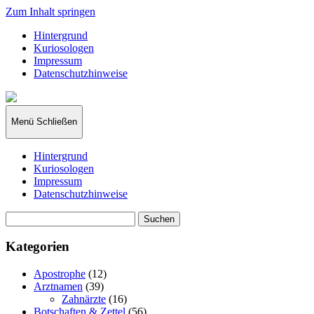
Zum Inhalt springen
Hintergrund
Kuriosologen
Impressum
Datenschutzhinweise
kuriosologie.de
Menü
Schließen
Hintergrund
Kuriosologen
Impressum
Datenschutzhinweise
Suchen
nach:
Kategorien
Apostrophe
(12)
Arztnamen
(39)
Zahnärzte
(16)
Botschaften & Zettel
(56)