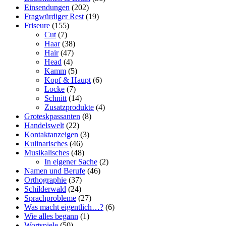
Einsendungen
(202)
Fragwürdiger Rest
(19)
Friseure
(155)
Cut
(7)
Haar
(38)
Hair
(47)
Head
(4)
Kamm
(5)
Kopf & Haupt
(6)
Locke
(7)
Schnitt
(14)
Zusatzprodukte
(4)
Groteskpassanten
(8)
Handelswelt
(22)
Kontaktanzeigen
(3)
Kulinarisches
(46)
Musikalisches
(48)
In eigener Sache
(2)
Namen und Berufe
(46)
Orthographie
(37)
Schilderwald
(24)
Sprachprobleme
(27)
Was macht eigentlich…?
(6)
Wie alles begann
(1)
Wortspiele
(50)