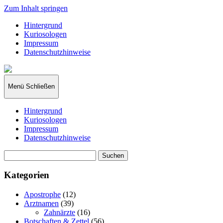
Zum Inhalt springen
Hintergrund
Kuriosologen
Impressum
Datenschutzhinweise
kuriosologie.de
Menü
Schließen
Hintergrund
Kuriosologen
Impressum
Datenschutzhinweise
Suchen
nach:
Kategorien
Apostrophe
(12)
Arztnamen
(39)
Zahnärzte
(16)
Botschaften & Zettel
(56)