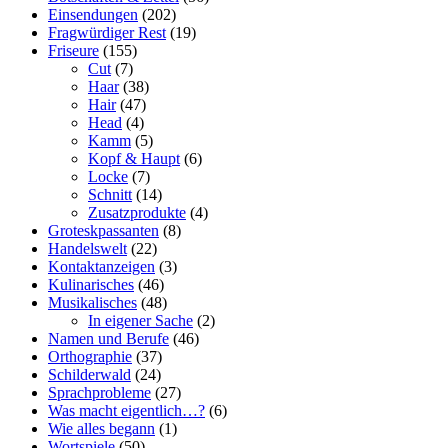
Einsendungen
(202)
Fragwürdiger Rest
(19)
Friseure
(155)
Cut
(7)
Haar
(38)
Hair
(47)
Head
(4)
Kamm
(5)
Kopf & Haupt
(6)
Locke
(7)
Schnitt
(14)
Zusatzprodukte
(4)
Groteskpassanten
(8)
Handelswelt
(22)
Kontaktanzeigen
(3)
Kulinarisches
(46)
Musikalisches
(48)
In eigener Sache
(2)
Namen und Berufe
(46)
Orthographie
(37)
Schilderwald
(24)
Sprachprobleme
(27)
Was macht eigentlich…?
(6)
Wie alles begann
(1)
Wortspiele
(50)