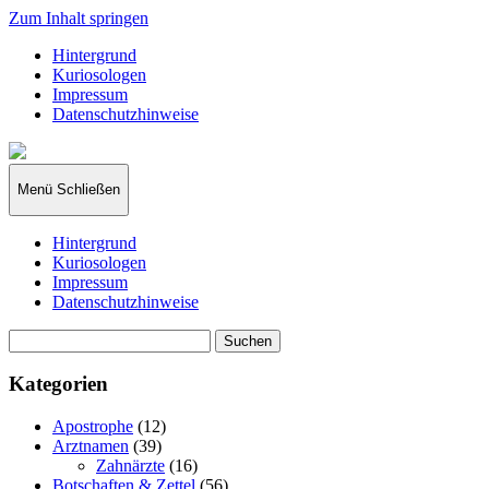
Zum Inhalt springen
Hintergrund
Kuriosologen
Impressum
Datenschutzhinweise
kuriosologie.de
Menü
Schließen
Hintergrund
Kuriosologen
Impressum
Datenschutzhinweise
Suchen
nach:
Kategorien
Apostrophe
(12)
Arztnamen
(39)
Zahnärzte
(16)
Botschaften & Zettel
(56)