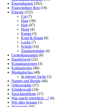
Einsendungen
(202)
Fragwürdiger Rest
(19)
Friseure
(155)
Cut
(7)
Haar
(38)
Hair
(47)
Head
(4)
Kamm
(5)
Kopf & Haupt
(6)
Locke
(7)
Schnitt
(14)
Zusatzprodukte
(4)
Groteskpassanten
(8)
Handelswelt
(22)
Kontaktanzeigen
(3)
Kulinarisches
(46)
Musikalisches
(48)
In eigener Sache
(2)
Namen und Berufe
(46)
Orthographie
(37)
Schilderwald
(24)
Sprachprobleme
(27)
Was macht eigentlich…?
(6)
Wie alles begann
(1)
Wortspiele
(50)