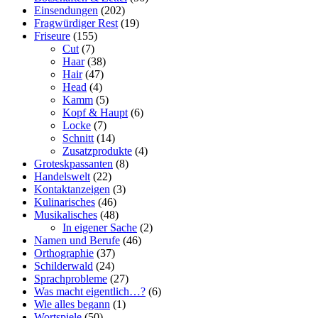
Einsendungen
(202)
Fragwürdiger Rest
(19)
Friseure
(155)
Cut
(7)
Haar
(38)
Hair
(47)
Head
(4)
Kamm
(5)
Kopf & Haupt
(6)
Locke
(7)
Schnitt
(14)
Zusatzprodukte
(4)
Groteskpassanten
(8)
Handelswelt
(22)
Kontaktanzeigen
(3)
Kulinarisches
(46)
Musikalisches
(48)
In eigener Sache
(2)
Namen und Berufe
(46)
Orthographie
(37)
Schilderwald
(24)
Sprachprobleme
(27)
Was macht eigentlich…?
(6)
Wie alles begann
(1)
Wortspiele
(50)