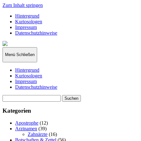
Zum Inhalt springen
Hintergrund
Kuriosologen
Impressum
Datenschutzhinweise
kuriosologie.de
Menü
Schließen
Hintergrund
Kuriosologen
Impressum
Datenschutzhinweise
Suchen
nach:
Kategorien
Apostrophe
(12)
Arztnamen
(39)
Zahnärzte
(16)
Botschaften & Zettel
(56)