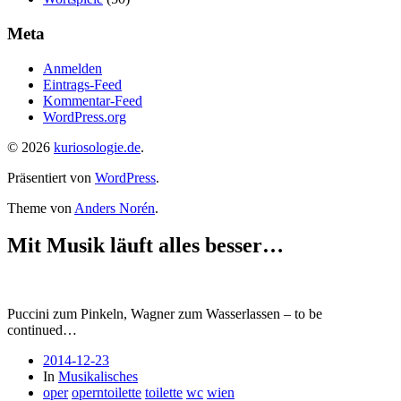
Meta
Anmelden
Eintrags-Feed
Kommentar-Feed
WordPress.org
© 2026
kuriosologie.de
.
Präsentiert von
WordPress
.
Theme von
Anders Norén
.
Mit Musik läuft alles besser…
Puccini zum Pinkeln, Wagner zum Wasserlassen – to be
continued…
2014-12-23
In
Musikalisches
oper
operntoilette
toilette
wc
wien