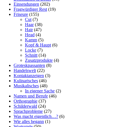
Einsendungen
(202)
Fragwürdiger Rest
(19)
Friseure
(155)
Cut
(7)
Haar
(38)
Hair
(47)
Head
(4)
Kamm
(5)
Kopf & Haupt
(6)
Locke
(7)
Schnitt
(14)
Zusatzprodukte
(4)
Groteskpassanten
(8)
Handelswelt
(22)
Kontaktanzeigen
(3)
Kulinarisches
(46)
Musikalisches
(48)
In eigener Sache
(2)
Namen und Berufe
(46)
Orthographie
(37)
Schilderwald
(24)
Sprachprobleme
(27)
Was macht eigentlich…?
(6)
Wie alles begann
(1)
Wortspiele
(50)