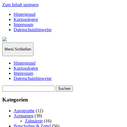
Zum Inhalt springen
Hintergrund
Kuriosologen
Impressum
Datenschutzhinweise
kuriosologie.de
Menü
Schließen
Hintergrund
Kuriosologen
Impressum
Datenschutzhinweise
Suchen
nach:
Kategorien
Apostrophe
(12)
Arztnamen
(39)
Zahnärzte
(16)
Botschaften & Zettel
(56)