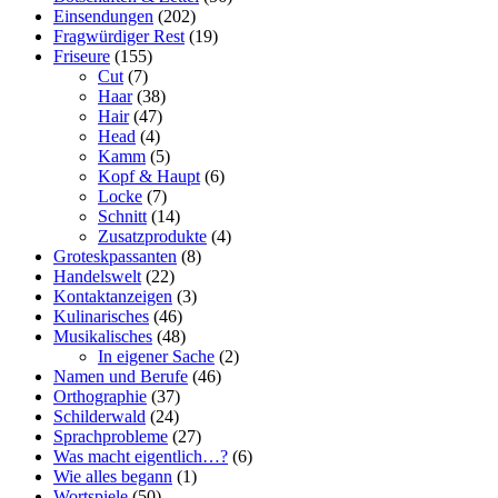
Einsendungen
(202)
Fragwürdiger Rest
(19)
Friseure
(155)
Cut
(7)
Haar
(38)
Hair
(47)
Head
(4)
Kamm
(5)
Kopf & Haupt
(6)
Locke
(7)
Schnitt
(14)
Zusatzprodukte
(4)
Groteskpassanten
(8)
Handelswelt
(22)
Kontaktanzeigen
(3)
Kulinarisches
(46)
Musikalisches
(48)
In eigener Sache
(2)
Namen und Berufe
(46)
Orthographie
(37)
Schilderwald
(24)
Sprachprobleme
(27)
Was macht eigentlich…?
(6)
Wie alles begann
(1)
Wortspiele
(50)