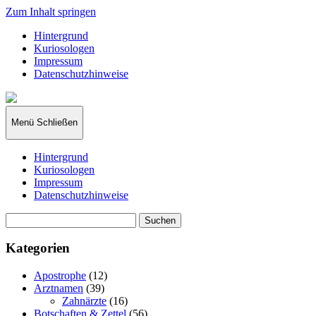
Zum Inhalt springen
Hintergrund
Kuriosologen
Impressum
Datenschutzhinweise
kuriosologie.de
Menü
Schließen
Hintergrund
Kuriosologen
Impressum
Datenschutzhinweise
Suchen
nach:
Kategorien
Apostrophe
(12)
Arztnamen
(39)
Zahnärzte
(16)
Botschaften & Zettel
(56)