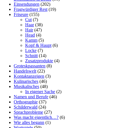
Einsendungen
(202)
Fragwürdiger Rest
(19)
Friseure
(155)
Cut
(7)
Haar
(38)
Hair
(47)
Head
(4)
Kamm
(5)
Kopf & Haupt
(6)
Locke
(7)
Schnitt
(14)
Zusatzprodukte
(4)
Groteskpassanten
(8)
Handelswelt
(22)
Kontaktanzeigen
(3)
Kulinarisches
(46)
Musikalisches
(48)
In eigener Sache
(2)
Namen und Berufe
(46)
Orthographie
(37)
Schilderwald
(24)
Sprachprobleme
(27)
Was macht eigentlich…?
(6)
Wie alles begann
(1)
Wortspiele
(50)