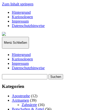
Zum Inhalt springen
Hintergrund
Kuriosologen
Impressum
Datenschutzhinweise
kuriosologie.de
Menü
Schließen
Hintergrund
Kuriosologen
Impressum
Datenschutzhinweise
Suchen
nach:
Kategorien
Apostrophe
(12)
Arztnamen
(39)
Zahnärzte
(16)
Botschaften & Zettel
(56)