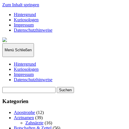
Zum Inhalt springen
Hintergrund
Kuriosologen
Impressum
Datenschutzhinweise
kuriosologie.de
Menü
Schließen
Hintergrund
Kuriosologen
Impressum
Datenschutzhinweise
Suchen
nach:
Kategorien
Apostrophe
(12)
Arztnamen
(39)
Zahnärzte
(16)
Botschaften & Zettel
(56)