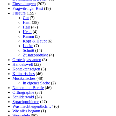
Einsendungen
(202)
Fragwürdiger Rest
(19)
Friseure
(155)
Cut
(7)
Haar
(38)
Hair
(47)
Head
(4)
Kamm
(5)
Kopf & Haupt
(6)
Locke
(7)
Schnitt
(14)
Zusatzprodukte
(4)
Groteskpassanten
(8)
Handelswelt
(22)
Kontaktanzeigen
(3)
Kulinarisches
(46)
Musikalisches
(48)
In eigener Sache
(2)
Namen und Berufe
(46)
Orthographie
(37)
Schilderwald
(24)
Sprachprobleme
(27)
Was macht eigentlich…?
(6)
Wie alles begann
(1)
Wortspiele
(50)