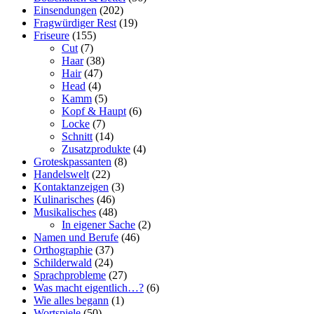
Einsendungen
(202)
Fragwürdiger Rest
(19)
Friseure
(155)
Cut
(7)
Haar
(38)
Hair
(47)
Head
(4)
Kamm
(5)
Kopf & Haupt
(6)
Locke
(7)
Schnitt
(14)
Zusatzprodukte
(4)
Groteskpassanten
(8)
Handelswelt
(22)
Kontaktanzeigen
(3)
Kulinarisches
(46)
Musikalisches
(48)
In eigener Sache
(2)
Namen und Berufe
(46)
Orthographie
(37)
Schilderwald
(24)
Sprachprobleme
(27)
Was macht eigentlich…?
(6)
Wie alles begann
(1)
Wortspiele
(50)