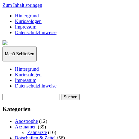
Zum Inhalt springen
Hintergrund
Kuriosologen
Impressum
Datenschutzhinweise
kuriosologie.de
Menü
Schließen
Hintergrund
Kuriosologen
Impressum
Datenschutzhinweise
Suchen
nach:
Kategorien
Apostrophe
(12)
Arztnamen
(39)
Zahnärzte
(16)
Botschaften & Zettel
(56)