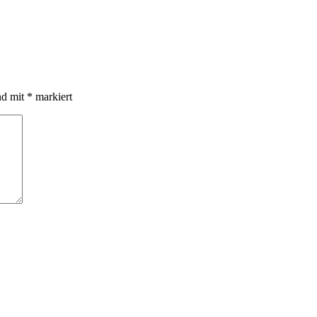
nd mit
*
markiert