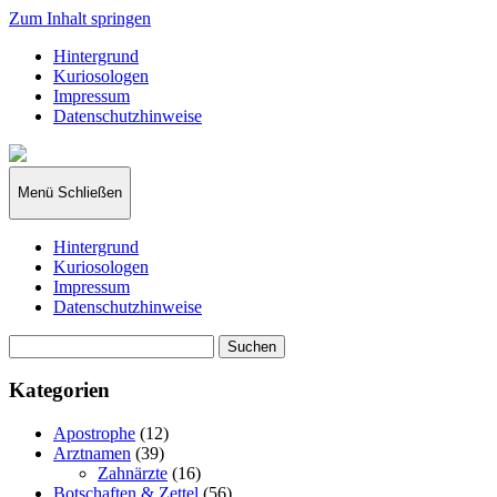
Zum Inhalt springen
Hintergrund
Kuriosologen
Impressum
Datenschutzhinweise
kuriosologie.de
Menü
Schließen
Hintergrund
Kuriosologen
Impressum
Datenschutzhinweise
Suchen
nach:
Kategorien
Apostrophe
(12)
Arztnamen
(39)
Zahnärzte
(16)
Botschaften & Zettel
(56)