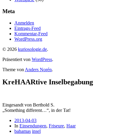
Meta
Anmelden
Eintrags-Feed
Kommentar-Feed
WordPress.org
© 2026
kuriosologie.de
.
Präsentiert von
WordPress
.
Theme von
Anders Norén
.
KreHAARtive Inselbegabung
Eingesandt von Berthold S.
„Something different…“, in der Tat!
2013-04-03
In
Einsendungen
,
Friseure
,
Haar
bahamas
insel