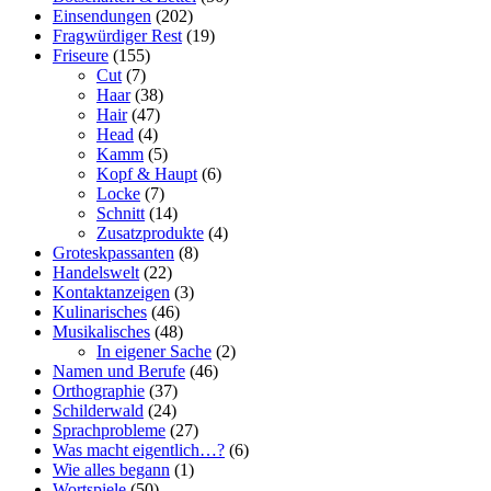
Einsendungen
(202)
Fragwürdiger Rest
(19)
Friseure
(155)
Cut
(7)
Haar
(38)
Hair
(47)
Head
(4)
Kamm
(5)
Kopf & Haupt
(6)
Locke
(7)
Schnitt
(14)
Zusatzprodukte
(4)
Groteskpassanten
(8)
Handelswelt
(22)
Kontaktanzeigen
(3)
Kulinarisches
(46)
Musikalisches
(48)
In eigener Sache
(2)
Namen und Berufe
(46)
Orthographie
(37)
Schilderwald
(24)
Sprachprobleme
(27)
Was macht eigentlich…?
(6)
Wie alles begann
(1)
Wortspiele
(50)