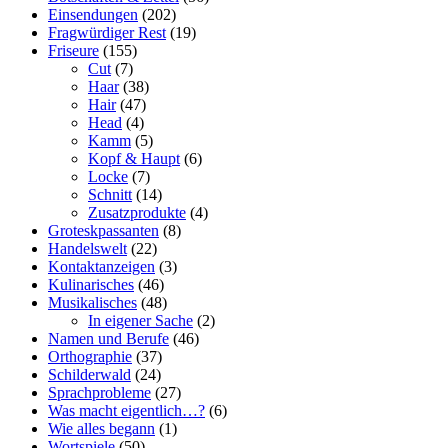
Einsendungen
(202)
Fragwürdiger Rest
(19)
Friseure
(155)
Cut
(7)
Haar
(38)
Hair
(47)
Head
(4)
Kamm
(5)
Kopf & Haupt
(6)
Locke
(7)
Schnitt
(14)
Zusatzprodukte
(4)
Groteskpassanten
(8)
Handelswelt
(22)
Kontaktanzeigen
(3)
Kulinarisches
(46)
Musikalisches
(48)
In eigener Sache
(2)
Namen und Berufe
(46)
Orthographie
(37)
Schilderwald
(24)
Sprachprobleme
(27)
Was macht eigentlich…?
(6)
Wie alles begann
(1)
Wortspiele
(50)