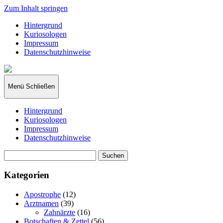
Zum Inhalt springen
Hintergrund
Kuriosologen
Impressum
Datenschutzhinweise
kuriosologie.de
Menü
Schließen
Hintergrund
Kuriosologen
Impressum
Datenschutzhinweise
Suchen
nach:
Kategorien
Apostrophe
(12)
Arztnamen
(39)
Zahnärzte
(16)
Botschaften & Zettel
(56)