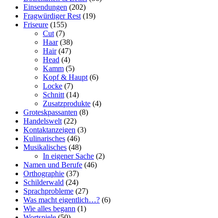
Einsendungen
(202)
Fragwürdiger Rest
(19)
Friseure
(155)
Cut
(7)
Haar
(38)
Hair
(47)
Head
(4)
Kamm
(5)
Kopf & Haupt
(6)
Locke
(7)
Schnitt
(14)
Zusatzprodukte
(4)
Groteskpassanten
(8)
Handelswelt
(22)
Kontaktanzeigen
(3)
Kulinarisches
(46)
Musikalisches
(48)
In eigener Sache
(2)
Namen und Berufe
(46)
Orthographie
(37)
Schilderwald
(24)
Sprachprobleme
(27)
Was macht eigentlich…?
(6)
Wie alles begann
(1)
Wortspiele
(50)