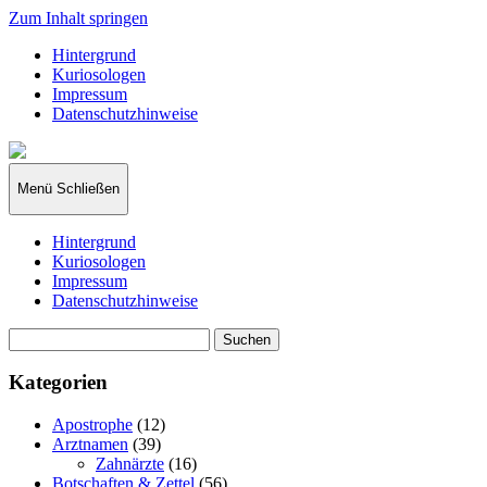
Zum Inhalt springen
Hintergrund
Kuriosologen
Impressum
Datenschutzhinweise
kuriosologie.de
Menü
Schließen
Hintergrund
Kuriosologen
Impressum
Datenschutzhinweise
Suchen
nach:
Kategorien
Apostrophe
(12)
Arztnamen
(39)
Zahnärzte
(16)
Botschaften & Zettel
(56)