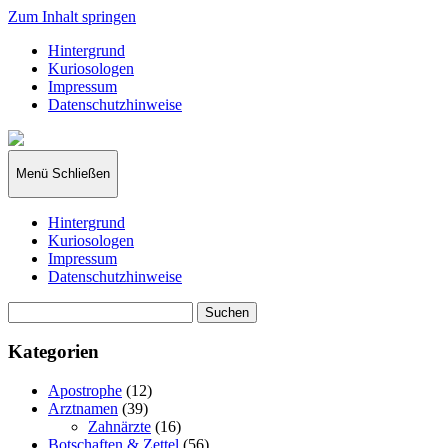
Zum Inhalt springen
Hintergrund
Kuriosologen
Impressum
Datenschutzhinweise
kuriosologie.de
Menü
Schließen
Hintergrund
Kuriosologen
Impressum
Datenschutzhinweise
Suchen
nach:
Kategorien
Apostrophe
(12)
Arztnamen
(39)
Zahnärzte
(16)
Botschaften & Zettel
(56)