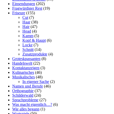
Einsendungen
(202)
Fragwürdiger Rest
(19)
Friseure
(155)
Cut
(7)
Haar
(38)
Hair
(47)
Head
(4)
Kamm
(5)
Kopf & Haupt
(6)
Locke
(7)
Schnitt
(14)
Zusatzprodukte
(4)
Groteskpassanten
(8)
Handelswelt
(22)
Kontaktanzeigen
(3)
Kulinarisches
(46)
Musikalisches
(48)
In eigener Sache
(2)
Namen und Berufe
(46)
Orthographie
(37)
Schilderwald
(24)
Sprachprobleme
(27)
Was macht eigentlich…?
(6)
Wie alles begann
(1)
Wortspiele
(50)