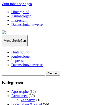
Zum Inhalt springen
Hintergrund
Kuriosologen
Impressum
Datenschutzhinweise
kuriosologie.de
Menü
Schließen
Hintergrund
Kuriosologen
Impressum
Datenschutzhinweise
Suchen
nach:
Kategorien
Apostrophe
(12)
Arztnamen
(39)
Zahnärzte
(16)
Botschaften & Zettel
(56)