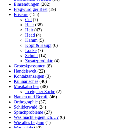
Einsendungen
(202)
Fragwürdiger Rest
(19)
Friseure
(155)
Cut
(7)
Haar
(38)
Hair
(47)
Head
(4)
Kamm
(5)
Kopf & Haupt
(6)
Locke
(7)
Schnitt
(14)
Zusatzprodukte
(4)
Groteskpassanten
(8)
Handelswelt
(22)
Kontaktanzeigen
(3)
Kulinarisches
(46)
Musikalisches
(48)
In eigener Sache
(2)
Namen und Berufe
(46)
Orthographie
(37)
Schilderwald
(24)
Sprachprobleme
(27)
Was macht eigentlich…?
(6)
Wie alles begann
(1)
Wortspiele
(50)