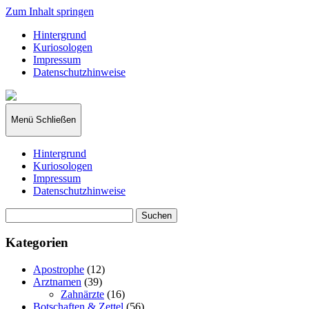
Zum Inhalt springen
Hintergrund
Kuriosologen
Impressum
Datenschutzhinweise
kuriosologie.de
Menü
Schließen
Hintergrund
Kuriosologen
Impressum
Datenschutzhinweise
Suchen
nach:
Kategorien
Apostrophe
(12)
Arztnamen
(39)
Zahnärzte
(16)
Botschaften & Zettel
(56)