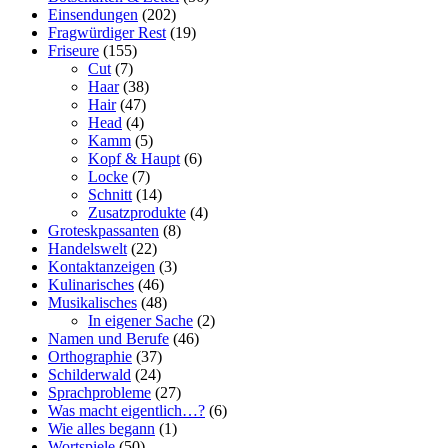
Einsendungen
(202)
Fragwürdiger Rest
(19)
Friseure
(155)
Cut
(7)
Haar
(38)
Hair
(47)
Head
(4)
Kamm
(5)
Kopf & Haupt
(6)
Locke
(7)
Schnitt
(14)
Zusatzprodukte
(4)
Groteskpassanten
(8)
Handelswelt
(22)
Kontaktanzeigen
(3)
Kulinarisches
(46)
Musikalisches
(48)
In eigener Sache
(2)
Namen und Berufe
(46)
Orthographie
(37)
Schilderwald
(24)
Sprachprobleme
(27)
Was macht eigentlich…?
(6)
Wie alles begann
(1)
Wortspiele
(50)