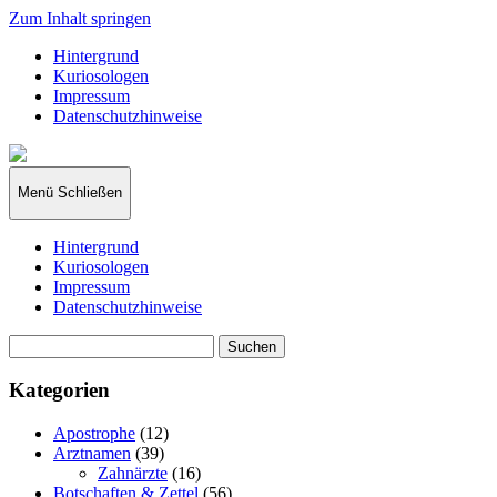
Zum Inhalt springen
Hintergrund
Kuriosologen
Impressum
Datenschutzhinweise
kuriosologie.de
Menü
Schließen
Hintergrund
Kuriosologen
Impressum
Datenschutzhinweise
Suchen
nach:
Kategorien
Apostrophe
(12)
Arztnamen
(39)
Zahnärzte
(16)
Botschaften & Zettel
(56)