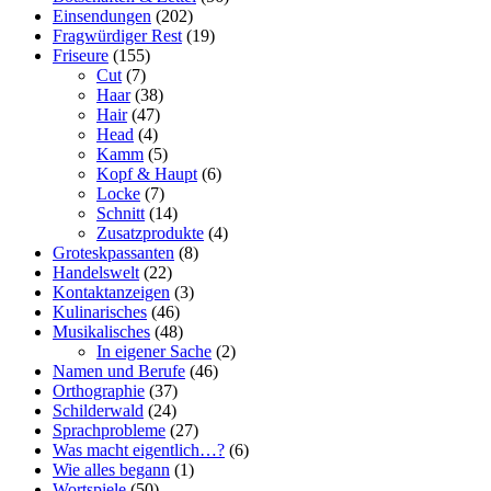
Einsendungen
(202)
Fragwürdiger Rest
(19)
Friseure
(155)
Cut
(7)
Haar
(38)
Hair
(47)
Head
(4)
Kamm
(5)
Kopf & Haupt
(6)
Locke
(7)
Schnitt
(14)
Zusatzprodukte
(4)
Groteskpassanten
(8)
Handelswelt
(22)
Kontaktanzeigen
(3)
Kulinarisches
(46)
Musikalisches
(48)
In eigener Sache
(2)
Namen und Berufe
(46)
Orthographie
(37)
Schilderwald
(24)
Sprachprobleme
(27)
Was macht eigentlich…?
(6)
Wie alles begann
(1)
Wortspiele
(50)