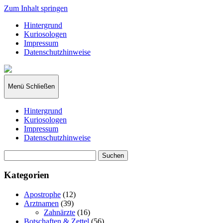
Zum Inhalt springen
Hintergrund
Kuriosologen
Impressum
Datenschutzhinweise
kuriosologie.de
Menü
Schließen
Hintergrund
Kuriosologen
Impressum
Datenschutzhinweise
Suchen
nach:
Kategorien
Apostrophe
(12)
Arztnamen
(39)
Zahnärzte
(16)
Botschaften & Zettel
(56)