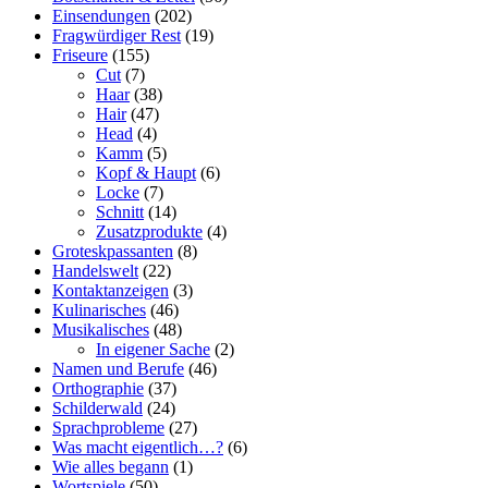
Einsendungen
(202)
Fragwürdiger Rest
(19)
Friseure
(155)
Cut
(7)
Haar
(38)
Hair
(47)
Head
(4)
Kamm
(5)
Kopf & Haupt
(6)
Locke
(7)
Schnitt
(14)
Zusatzprodukte
(4)
Groteskpassanten
(8)
Handelswelt
(22)
Kontaktanzeigen
(3)
Kulinarisches
(46)
Musikalisches
(48)
In eigener Sache
(2)
Namen und Berufe
(46)
Orthographie
(37)
Schilderwald
(24)
Sprachprobleme
(27)
Was macht eigentlich…?
(6)
Wie alles begann
(1)
Wortspiele
(50)