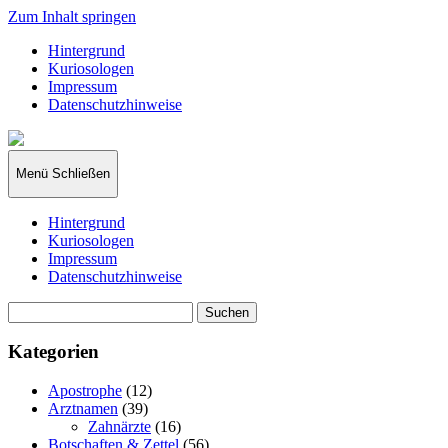
Zum Inhalt springen
Hintergrund
Kuriosologen
Impressum
Datenschutzhinweise
kuriosologie.de
Menü
Schließen
Hintergrund
Kuriosologen
Impressum
Datenschutzhinweise
Suchen
nach:
Kategorien
Apostrophe
(12)
Arztnamen
(39)
Zahnärzte
(16)
Botschaften & Zettel
(56)