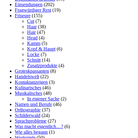
Einsendungen
(202)
Fragwürdiger Rest
(19)
Friseure
(155)
Cut
(7)
Haar
(38)
Hair
(47)
Head
(4)
Kamm
(5)
Kopf & Haupt
(6)
Locke
(7)
Schnitt
(14)
Zusatzprodukte
(4)
Groteskpassanten
(8)
Handelswelt
(22)
Kontaktanzeigen
(3)
Kulinarisches
(46)
Musikalisches
(48)
In eigener Sache
(2)
Namen und Berufe
(46)
Orthographie
(37)
Schilderwald
(24)
Sprachprobleme
(27)
Was macht eigentlich…?
(6)
Wie alles begann
(1)
Wortspiele
(50)