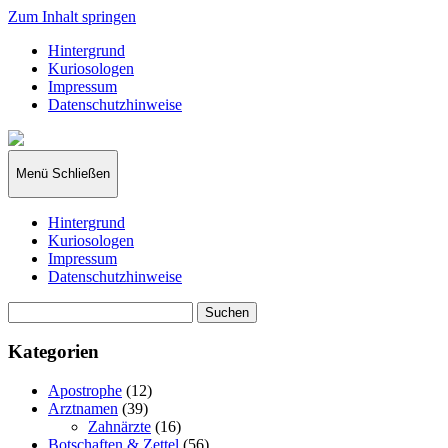
Zum Inhalt springen
Hintergrund
Kuriosologen
Impressum
Datenschutzhinweise
kuriosologie.de
Menü
Schließen
Hintergrund
Kuriosologen
Impressum
Datenschutzhinweise
Suchen
nach:
Kategorien
Apostrophe
(12)
Arztnamen
(39)
Zahnärzte
(16)
Botschaften & Zettel
(56)