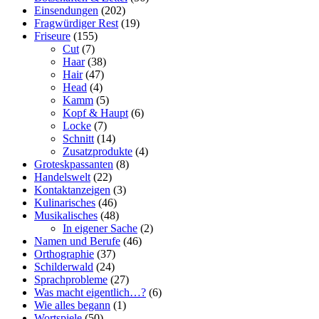
Einsendungen
(202)
Fragwürdiger Rest
(19)
Friseure
(155)
Cut
(7)
Haar
(38)
Hair
(47)
Head
(4)
Kamm
(5)
Kopf & Haupt
(6)
Locke
(7)
Schnitt
(14)
Zusatzprodukte
(4)
Groteskpassanten
(8)
Handelswelt
(22)
Kontaktanzeigen
(3)
Kulinarisches
(46)
Musikalisches
(48)
In eigener Sache
(2)
Namen und Berufe
(46)
Orthographie
(37)
Schilderwald
(24)
Sprachprobleme
(27)
Was macht eigentlich…?
(6)
Wie alles begann
(1)
Wortspiele
(50)