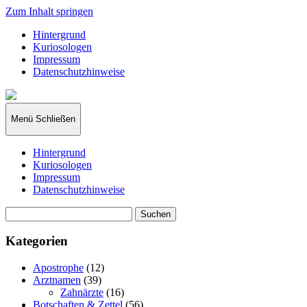
Zum Inhalt springen
Hintergrund
Kuriosologen
Impressum
Datenschutzhinweise
kuriosologie.de
Menü
Schließen
Hintergrund
Kuriosologen
Impressum
Datenschutzhinweise
Suchen
nach:
Kategorien
Apostrophe
(12)
Arztnamen
(39)
Zahnärzte
(16)
Botschaften & Zettel
(56)