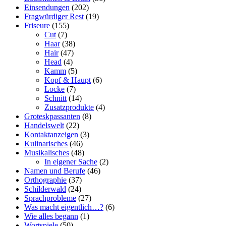
Einsendungen
(202)
Fragwürdiger Rest
(19)
Friseure
(155)
Cut
(7)
Haar
(38)
Hair
(47)
Head
(4)
Kamm
(5)
Kopf & Haupt
(6)
Locke
(7)
Schnitt
(14)
Zusatzprodukte
(4)
Groteskpassanten
(8)
Handelswelt
(22)
Kontaktanzeigen
(3)
Kulinarisches
(46)
Musikalisches
(48)
In eigener Sache
(2)
Namen und Berufe
(46)
Orthographie
(37)
Schilderwald
(24)
Sprachprobleme
(27)
Was macht eigentlich…?
(6)
Wie alles begann
(1)
Wortspiele
(50)