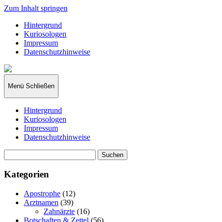
Zum Inhalt springen
Hintergrund
Kuriosologen
Impressum
Datenschutzhinweise
kuriosologie.de
Menü
Schließen
Hintergrund
Kuriosologen
Impressum
Datenschutzhinweise
Suchen
nach:
Kategorien
Apostrophe
(12)
Arztnamen
(39)
Zahnärzte
(16)
Botschaften & Zettel
(56)