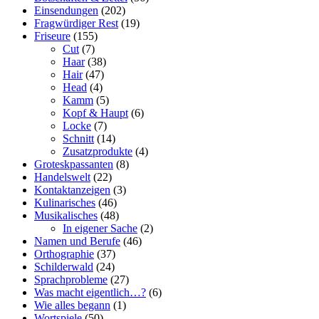
Einsendungen
(202)
Fragwürdiger Rest
(19)
Friseure
(155)
Cut
(7)
Haar
(38)
Hair
(47)
Head
(4)
Kamm
(5)
Kopf & Haupt
(6)
Locke
(7)
Schnitt
(14)
Zusatzprodukte
(4)
Groteskpassanten
(8)
Handelswelt
(22)
Kontaktanzeigen
(3)
Kulinarisches
(46)
Musikalisches
(48)
In eigener Sache
(2)
Namen und Berufe
(46)
Orthographie
(37)
Schilderwald
(24)
Sprachprobleme
(27)
Was macht eigentlich…?
(6)
Wie alles begann
(1)
Wortspiele
(50)