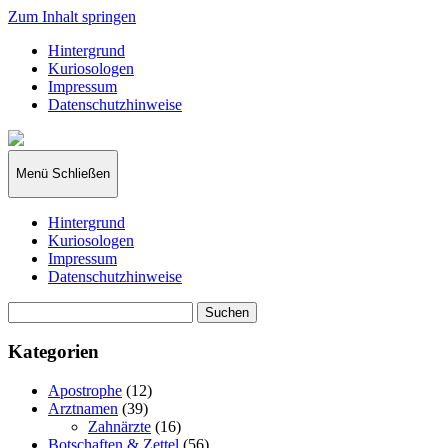
Zum Inhalt springen
Hintergrund
Kuriosologen
Impressum
Datenschutzhinweise
kuriosologie.de
Menü
Schließen
Hintergrund
Kuriosologen
Impressum
Datenschutzhinweise
Suchen
nach:
Kategorien
Apostrophe
(12)
Arztnamen
(39)
Zahnärzte
(16)
Botschaften & Zettel
(56)