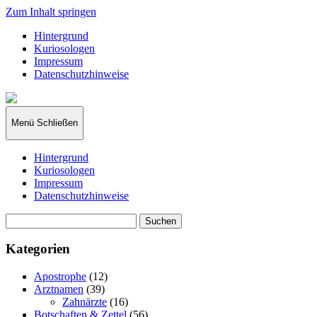
Zum Inhalt springen
Hintergrund
Kuriosologen
Impressum
Datenschutzhinweise
kuriosologie.de
Menü
Schließen
Hintergrund
Kuriosologen
Impressum
Datenschutzhinweise
Suchen
nach:
Kategorien
Apostrophe
(12)
Arztnamen
(39)
Zahnärzte
(16)
Botschaften & Zettel
(56)