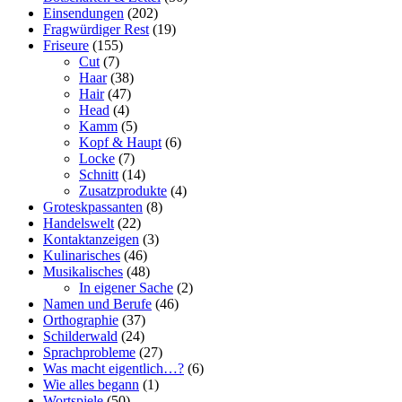
Einsendungen
(202)
Fragwürdiger Rest
(19)
Friseure
(155)
Cut
(7)
Haar
(38)
Hair
(47)
Head
(4)
Kamm
(5)
Kopf & Haupt
(6)
Locke
(7)
Schnitt
(14)
Zusatzprodukte
(4)
Groteskpassanten
(8)
Handelswelt
(22)
Kontaktanzeigen
(3)
Kulinarisches
(46)
Musikalisches
(48)
In eigener Sache
(2)
Namen und Berufe
(46)
Orthographie
(37)
Schilderwald
(24)
Sprachprobleme
(27)
Was macht eigentlich…?
(6)
Wie alles begann
(1)
Wortspiele
(50)