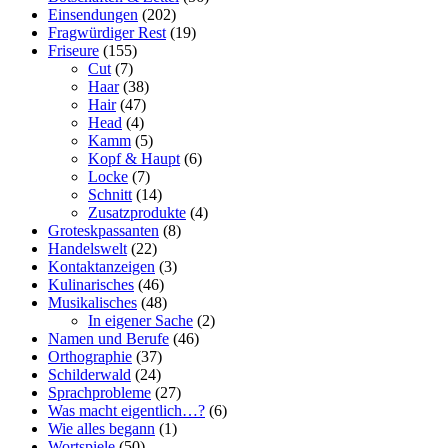
Einsendungen
(202)
Fragwürdiger Rest
(19)
Friseure
(155)
Cut
(7)
Haar
(38)
Hair
(47)
Head
(4)
Kamm
(5)
Kopf & Haupt
(6)
Locke
(7)
Schnitt
(14)
Zusatzprodukte
(4)
Groteskpassanten
(8)
Handelswelt
(22)
Kontaktanzeigen
(3)
Kulinarisches
(46)
Musikalisches
(48)
In eigener Sache
(2)
Namen und Berufe
(46)
Orthographie
(37)
Schilderwald
(24)
Sprachprobleme
(27)
Was macht eigentlich…?
(6)
Wie alles begann
(1)
Wortspiele
(50)