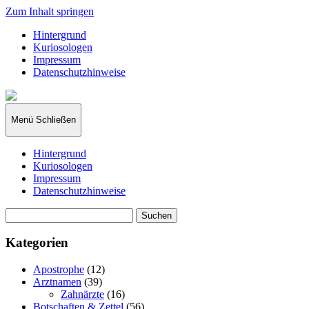
Zum Inhalt springen
Hintergrund
Kuriosologen
Impressum
Datenschutzhinweise
kuriosologie.de
Menü
Schließen
Hintergrund
Kuriosologen
Impressum
Datenschutzhinweise
Suchen
nach:
Kategorien
Apostrophe
(12)
Arztnamen
(39)
Zahnärzte
(16)
Botschaften & Zettel
(56)