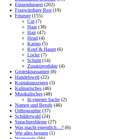
Einsendungen
(202)
Fragwürdiger Rest
(19)
Friseure
(155)
Cut
(7)
Haar
(38)
Hair
(47)
Head
(4)
Kamm
(5)
Kopf & Haupt
(6)
Locke
(7)
Schnitt
(14)
Zusatzprodukte
(4)
Groteskpassanten
(8)
Handelswelt
(22)
Kontaktanzeigen
(3)
Kulinarisches
(46)
Musikalisches
(48)
In eigener Sache
(2)
Namen und Berufe
(46)
Orthographie
(37)
Schilderwald
(24)
Sprachprobleme
(27)
Was macht eigentlich…?
(6)
Wie alles begann
(1)
Wortspiele
(50)