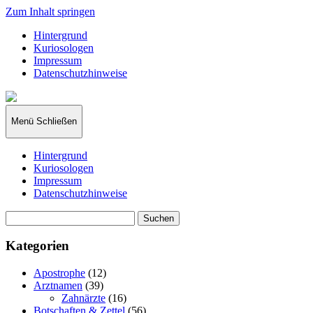
Zum Inhalt springen
Hintergrund
Kuriosologen
Impressum
Datenschutzhinweise
kuriosologie.de
Menü
Schließen
Hintergrund
Kuriosologen
Impressum
Datenschutzhinweise
Suchen
nach:
Kategorien
Apostrophe
(12)
Arztnamen
(39)
Zahnärzte
(16)
Botschaften & Zettel
(56)