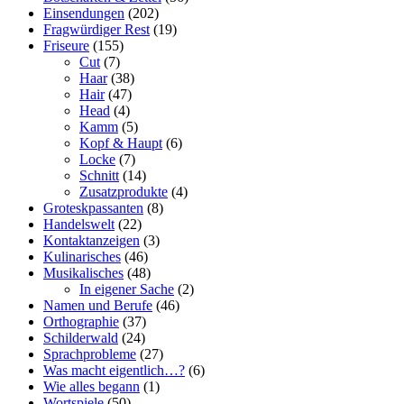
Einsendungen
(202)
Fragwürdiger Rest
(19)
Friseure
(155)
Cut
(7)
Haar
(38)
Hair
(47)
Head
(4)
Kamm
(5)
Kopf & Haupt
(6)
Locke
(7)
Schnitt
(14)
Zusatzprodukte
(4)
Groteskpassanten
(8)
Handelswelt
(22)
Kontaktanzeigen
(3)
Kulinarisches
(46)
Musikalisches
(48)
In eigener Sache
(2)
Namen und Berufe
(46)
Orthographie
(37)
Schilderwald
(24)
Sprachprobleme
(27)
Was macht eigentlich…?
(6)
Wie alles begann
(1)
Wortspiele
(50)