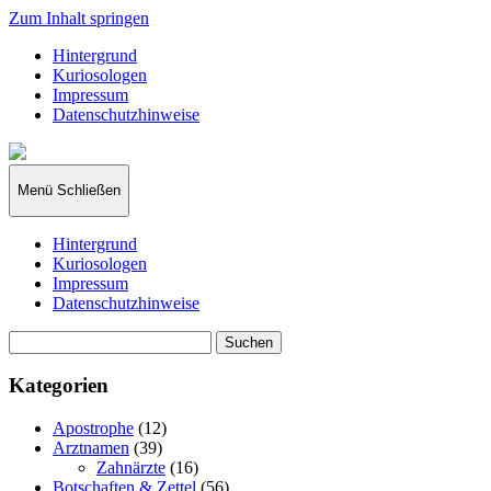
Zum Inhalt springen
Hintergrund
Kuriosologen
Impressum
Datenschutzhinweise
kuriosologie.de
Menü
Schließen
Hintergrund
Kuriosologen
Impressum
Datenschutzhinweise
Suchen
nach:
Kategorien
Apostrophe
(12)
Arztnamen
(39)
Zahnärzte
(16)
Botschaften & Zettel
(56)