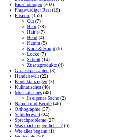
Einsendungen
(202)
Fragwürdiger Rest
(19)
Friseure
(155)
Cut
(7)
Haar
(38)
Hair
(47)
Head
(4)
Kamm
(5)
Kopf & Haupt
(6)
Locke
(7)
Schnitt
(14)
Zusatzprodukte
(4)
Groteskpassanten
(8)
Handelswelt
(22)
Kontaktanzeigen
(3)
Kulinarisches
(46)
Musikalisches
(48)
In eigener Sache
(2)
Namen und Berufe
(46)
Orthographie
(37)
Schilderwald
(24)
Sprachprobleme
(27)
Was macht eigentlich…?
(6)
Wie alles begann
(1)
Wortspiele
(50)