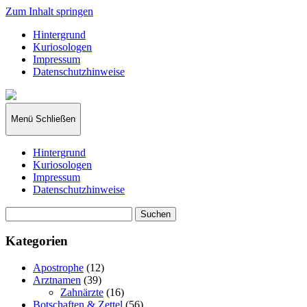
Zum Inhalt springen
Hintergrund
Kuriosologen
Impressum
Datenschutzhinweise
kuriosologie.de
Menü
Schließen
Hintergrund
Kuriosologen
Impressum
Datenschutzhinweise
Suchen
nach:
Kategorien
Apostrophe
(12)
Arztnamen
(39)
Zahnärzte
(16)
Botschaften & Zettel
(56)