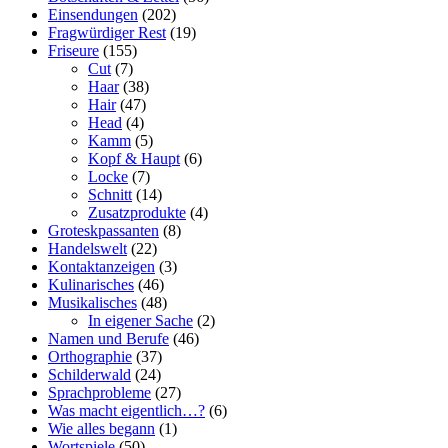
Einsendungen
(202)
Fragwürdiger Rest
(19)
Friseure
(155)
Cut
(7)
Haar
(38)
Hair
(47)
Head
(4)
Kamm
(5)
Kopf & Haupt
(6)
Locke
(7)
Schnitt
(14)
Zusatzprodukte
(4)
Groteskpassanten
(8)
Handelswelt
(22)
Kontaktanzeigen
(3)
Kulinarisches
(46)
Musikalisches
(48)
In eigener Sache
(2)
Namen und Berufe
(46)
Orthographie
(37)
Schilderwald
(24)
Sprachprobleme
(27)
Was macht eigentlich…?
(6)
Wie alles begann
(1)
Wortspiele
(50)