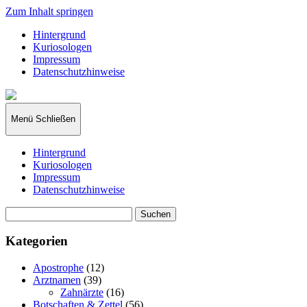
Zum Inhalt springen
Hintergrund
Kuriosologen
Impressum
Datenschutzhinweise
kuriosologie.de
Menü
Schließen
Hintergrund
Kuriosologen
Impressum
Datenschutzhinweise
Suchen
nach:
Kategorien
Apostrophe
(12)
Arztnamen
(39)
Zahnärzte
(16)
Botschaften & Zettel
(56)