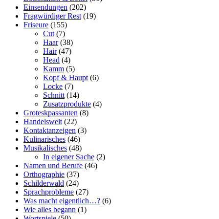
Einsendungen
(202)
Fragwürdiger Rest
(19)
Friseure
(155)
Cut
(7)
Haar
(38)
Hair
(47)
Head
(4)
Kamm
(5)
Kopf & Haupt
(6)
Locke
(7)
Schnitt
(14)
Zusatzprodukte
(4)
Groteskpassanten
(8)
Handelswelt
(22)
Kontaktanzeigen
(3)
Kulinarisches
(46)
Musikalisches
(48)
In eigener Sache
(2)
Namen und Berufe
(46)
Orthographie
(37)
Schilderwald
(24)
Sprachprobleme
(27)
Was macht eigentlich…?
(6)
Wie alles begann
(1)
Wortspiele
(50)