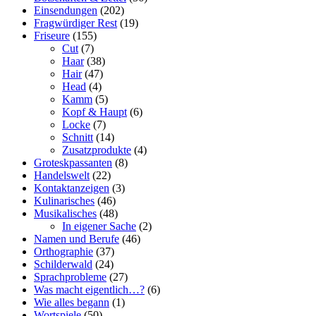
Einsendungen
(202)
Fragwürdiger Rest
(19)
Friseure
(155)
Cut
(7)
Haar
(38)
Hair
(47)
Head
(4)
Kamm
(5)
Kopf & Haupt
(6)
Locke
(7)
Schnitt
(14)
Zusatzprodukte
(4)
Groteskpassanten
(8)
Handelswelt
(22)
Kontaktanzeigen
(3)
Kulinarisches
(46)
Musikalisches
(48)
In eigener Sache
(2)
Namen und Berufe
(46)
Orthographie
(37)
Schilderwald
(24)
Sprachprobleme
(27)
Was macht eigentlich…?
(6)
Wie alles begann
(1)
Wortspiele
(50)