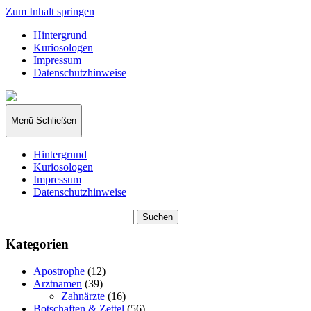
Zum Inhalt springen
Hintergrund
Kuriosologen
Impressum
Datenschutzhinweise
kuriosologie.de
Menü
Schließen
Hintergrund
Kuriosologen
Impressum
Datenschutzhinweise
Suchen
nach:
Kategorien
Apostrophe
(12)
Arztnamen
(39)
Zahnärzte
(16)
Botschaften & Zettel
(56)