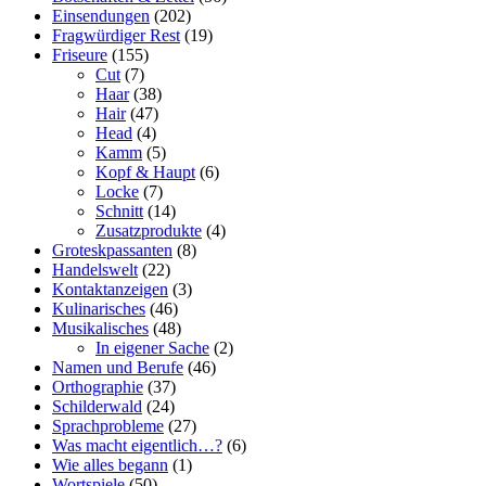
Einsendungen
(202)
Fragwürdiger Rest
(19)
Friseure
(155)
Cut
(7)
Haar
(38)
Hair
(47)
Head
(4)
Kamm
(5)
Kopf & Haupt
(6)
Locke
(7)
Schnitt
(14)
Zusatzprodukte
(4)
Groteskpassanten
(8)
Handelswelt
(22)
Kontaktanzeigen
(3)
Kulinarisches
(46)
Musikalisches
(48)
In eigener Sache
(2)
Namen und Berufe
(46)
Orthographie
(37)
Schilderwald
(24)
Sprachprobleme
(27)
Was macht eigentlich…?
(6)
Wie alles begann
(1)
Wortspiele
(50)