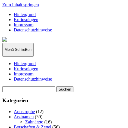
Zum Inhalt springen
Hintergrund
Kuriosologen
Impressum
Datenschutzhinweise
kuriosologie.de
Menü
Schließen
Hintergrund
Kuriosologen
Impressum
Datenschutzhinweise
Suchen
nach:
Kategorien
Apostrophe
(12)
Arztnamen
(39)
Zahnärzte
(16)
Botschaften & Zettel
(56)