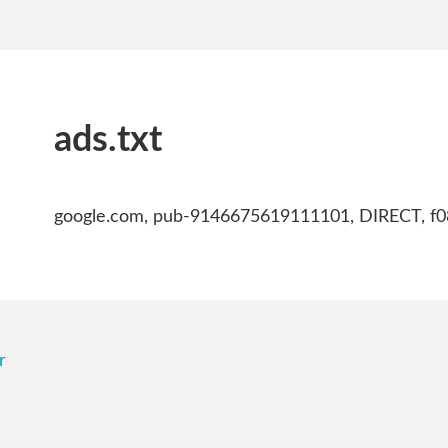
ads.txt
google.com, pub-9146675619111101, DIRECT, f
r